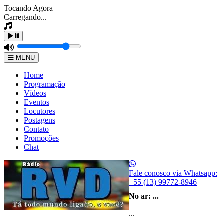
Tocando Agora
Carregando...
MENU
Home
Programação
Vídeos
Eventos
Locutores
Postagens
Contato
Promoções
Chat
Fale conosco via Whatsapp:
+55 (13) 99772-8946
No ar:
...
...