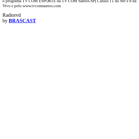
o programa TV COM ESPORTE da TV COM Santos-SP( Canais 11 da Net e 8 da
Vivo e pelo www.tvcomsantos.com
Radiorvd
by
BRASCAST