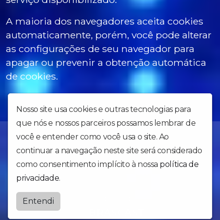
A maioria dos navegadores aceita cookies
automaticamente, porém, você pode alterar
as configurações de seu navegador para
apagar ou prevenir a obtenção automática
de cookies.
Nosso site usa cookies e outras tecnologias para
que nós e nossos parceiros possamos lembrar de
Com uma programação variada, levando o melhor da música,
você e entender como você usa o site. Ao
notícias, esportes e entretenimento com qualidade e respeito.
continuar a navegação neste site será considerado
Esta é a Rádio RVD em parceria com o programa TV COM
como consentimento implícito à nossa
política de
ESPORTE da TV COM Santos-SP( Canais 11 da Net e 8 da Vivo e
pelo www.tvcomsantos.com
privacidade
.
Radiorvd
Entendi
by
BRASCAST