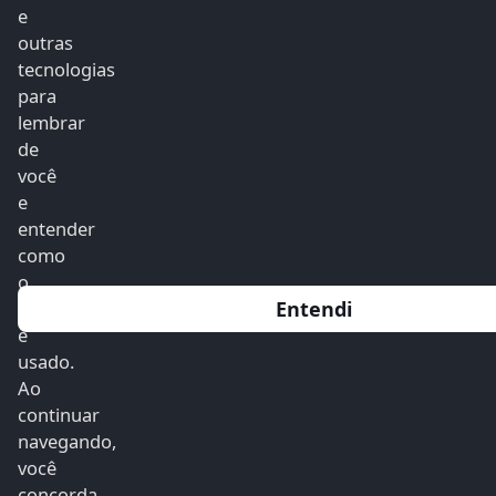
e
outras
tecnologias
para
lembrar
de
você
e
entender
como
o
Entendi
site
é
usado.
Ao
continuar
navegando,
você
concorda