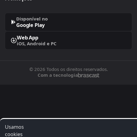
Disponível no
Google Play
Web App
iOS, Android e PC
© 2026 Todos os direitos reservados.
Com a tecnologia
Usamos
cookies