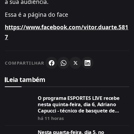
a sua audiência.
Essa é a página do face
https://www.facebook.com/vitor.duarte.581
7
COMPARTILHAR
Leia também
O programa ESPORTES LIVE recebe
nesta quinta-feira, dia 6, Adriano
Capucci - técnico de basquete de
Jacareí(SP)
há 11 horas
Nesta quarta-feira, dia 5, no