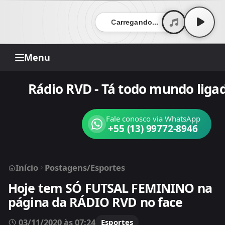
Carregando...
Menu
Rádio RVD - Tá todo mundo ligad
Fale conosco via WhatsApp
+55 (13) 99772-8946
Início
Postagens
/
Esportes
Hoje tem SÓ FUTSAL FEMININO na
página da RÁDIO RVD no face
03/11/2020 às 07:24
Esportes