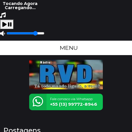
Tocando Agora
Carregando...
MENU
Fale conosco via Whatsapp:
+55 (13) 99772-8946
Postagens