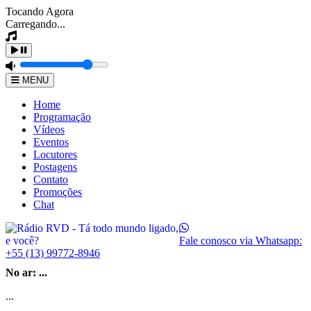
Tocando Agora
Carregando...
MENU
Home
Programação
Vídeos
Eventos
Locutores
Postagens
Contato
Promoções
Chat
Fale conosco via Whatsapp:
+55 (13) 99772-8946
No ar:
...
...